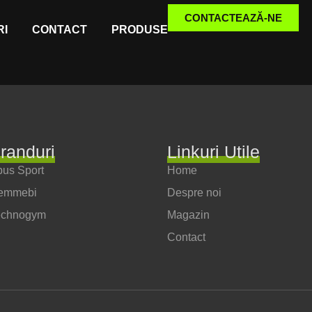
CONTACTEAZĂ-NE
I
CONTACT
PRODUSE
randuri
Linkuri Utile
us Sport
Home
emmebi
Despre noi
echnogym
Magazin
Contact