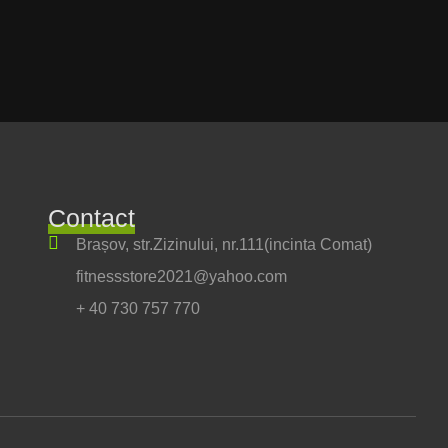
Contact
Brașov, str.Zizinului, nr.111(incinta Comat)
fitnessstore2021@yahoo.com
+ 40 730 757 770