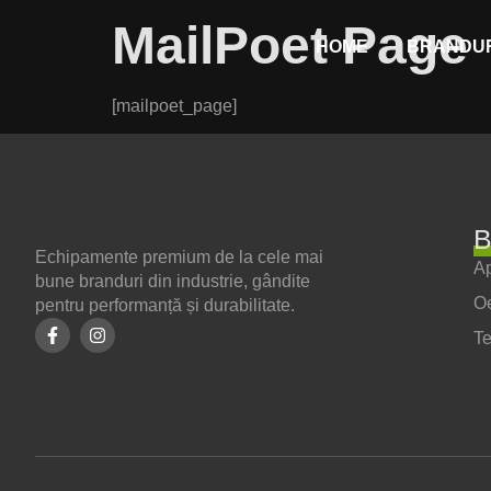
MailPoet Page
HOME
BRANDUR
[mailpoet_page]
B
Echipamente premium de la cele mai
Ap
bune branduri din industrie, gândite
O
pentru performanță și durabilitate.
T