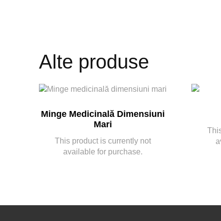
Alte produse
Minge Medicinală Dimensiuni
Mari
This
This product is currently not
a
available for purchase.