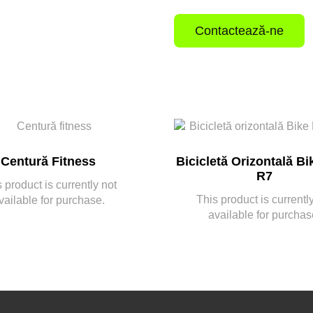
Contactează-ne
Centură Fitness
Bicicletă Orizontală Bi
R7
 product is currently not
This product is currentl
vailable for purchase.
available for purchas