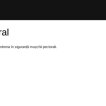
ral
ntrena în siguranță mușchii pectorali.