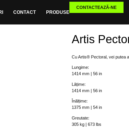
CONTACTEAZĂ-NE
I
CONTACT
PRODUSE
Artis Pecto
Cu Artis® Pectoral, vei putea a
Lungime:
1414 mm | 56 in
Lățime:
1414 mm | 56 in
Înălțime:
1375 mm | 54 in
Greutate:
305 kg | 673 lbs