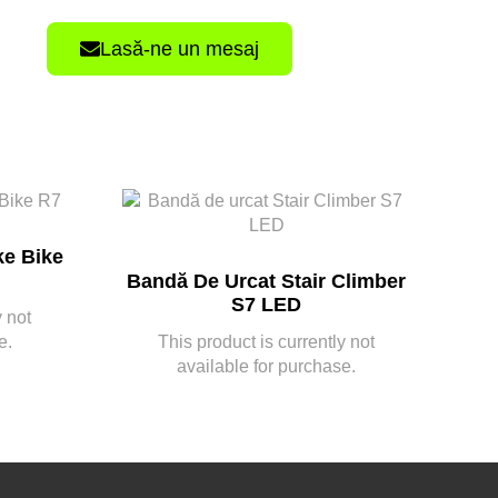
Lasă-ne un mesaj
ke Bike
Bandă De Urcat Stair Climber
S7 LED
y not
e.
This product is currently not
available for purchase.