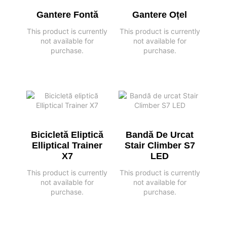
Gantere Fontă
Gantere Oțel
This product is currently
This product is currently
not available for
not available for
purchase.
purchase.
Bicicletă Eliptică
Bandă De Urcat
Elliptical Trainer
Stair Climber S7
X7
LED
This product is currently
This product is currently
not available for
not available for
purchase.
purchase.