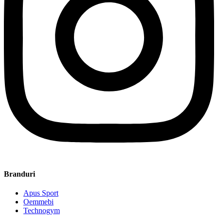
Branduri
Apus Sport
Oemmebi
Technogym