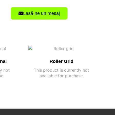
Lasă-ne un mesaj
onal
Roller Grid
ly not
This product is currently not
se.
available for purchase.