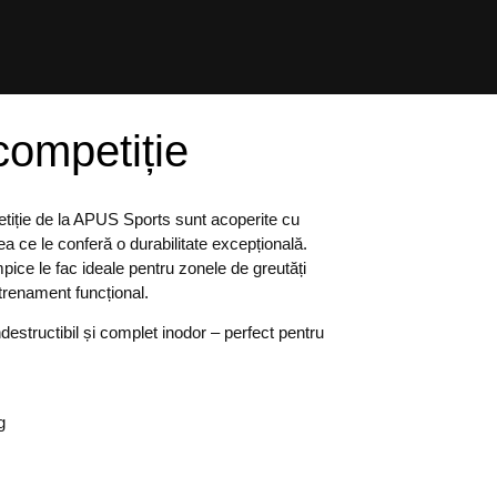
competiție
tiție de la APUS Sports sunt acoperite cu
eea ce le conferă o durabilitate excepțională.
impice le fac ideale pentru zonele de greutăți
ntrenament funcțional.
indestructibil și complet inodor – perfect pentru
g