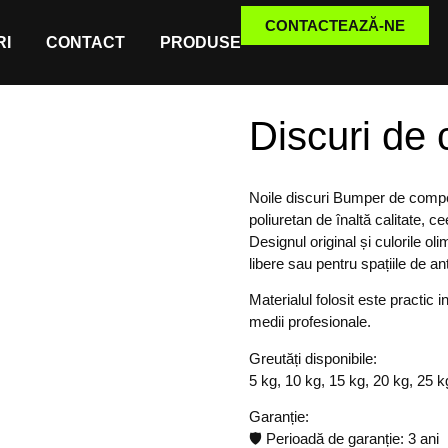
CONTACTEAZĂ-NE
I
CONTACT
PRODUSE
Discuri de 
Noile discuri Bumper de compe
poliuretan de înaltă calitate, c
Designul original și culorile ol
libere sau pentru spațiile de a
Materialul folosit este practic 
medii profesionale.
Greutăți disponibile:
5 kg, 10 kg, 15 kg, 20 kg, 25 k
Garanție:
🛡 Perioadă de garanție: 3 ani