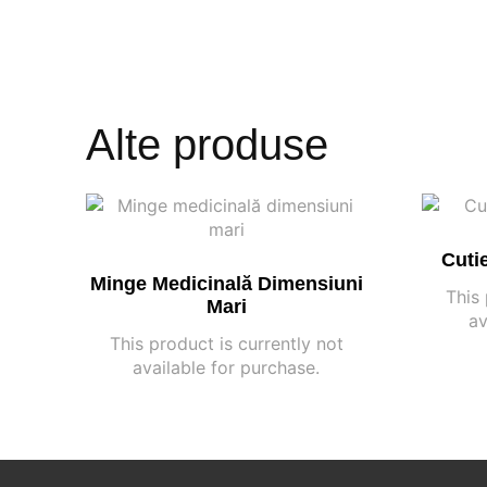
Alte produse
Cuti
Minge Medicinală Dimensiuni
This 
Mari
av
This product is currently not
available for purchase.