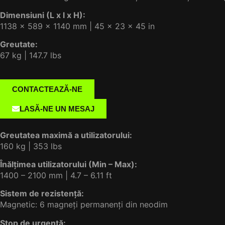
Dimensiuni (L x l x H):
1138 × 589 × 1140 mm | 45 × 23 × 45 in
Greutate:
67 kg | 147.7 lbs
CONTACTEAZĂ-NE
LASĂ-NE UN MESAJ
Greutatea maximă a utilizatorului:
160 kg | 353 lbs
Înălțimea utilizatorului (Min – Max):
1400 – 2100 mm | 4.7 – 6.11 ft
Sistem de rezistență:
Magnetic: 6 magneți permanenți din neodim
Stop de urgență: