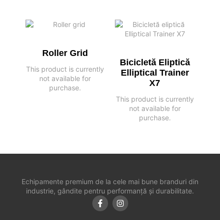
Roller Grid
Bicicletă Eliptică
This product is currently
Elliptical Trainer
not available for
X7
purchase.
This product is currently
not available for
purchase.
Echipamente premium de la cele mai bune branduri din
industrie, gândite pentru performanță și durabilitate.