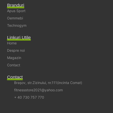
Branduri
Apus Sport
Oemmebi
Technogym
Linkuri Utile
Home
Despre noi
Magazin
Contact
Contact
Brașov, str.Zizinului, nr.111(incinta Comat)
fitnessstore2021@yahoo.com
+ 40 730 757 770