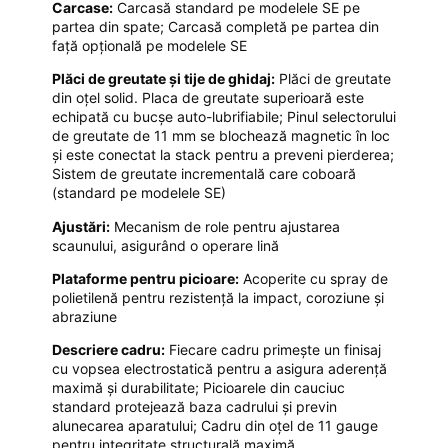
Carcase:
Carcasă standard pe modelele SE pe
partea din spate; Carcasă completă pe partea din
față opțională pe modelele SE
Plăci de greutate și tije de ghidaj:
Plăci de greutate
din oțel solid. Placa de greutate superioară este
echipată cu bucșe auto-lubrifiabile; Pinul selectorului
de greutate de 11 mm se blochează magnetic în loc
și este conectat la stack pentru a preveni pierderea;
Sistem de greutate incrementală care coboară
(standard pe modelele SE)
Ajustări:
Mecanism de role pentru ajustarea
scaunului, asigurând o operare lină
Plataforme pentru picioare:
Acoperite cu spray de
polietilenă pentru rezistență la impact, coroziune și
abraziune
Descriere cadru:
Fiecare cadru primește un finisaj
cu vopsea electrostatică pentru a asigura aderență
maximă și durabilitate; Picioarele din cauciuc
standard protejează baza cadrului și previn
alunecarea aparatului; Cadru din oțel de 11 gauge
pentru integritate structurală maximă