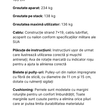
Greutate aparat:
234 kg
Greutate pe stack:
138 kg
Greutatea maximă utilizator:
136 kg
Cablu:
Construcție strand 7×19, cablu lubrifiat,
acoperit cu nailon conform specificațiilor militare ale
SUA
Plăcuțe de instrucțiuni:
Instrucțiuni ușor de urmat
care ilustrează utilizarea corectă și mușchii
antrenați; Axa de rotație marcată cu indicator roșu
pentru a ajuta la alinierea corectă
Bielete și pully-uri:
Pulley-uri din nailon impregnate
cu fibră de sticlă, cu diametre de 11 cm și 15 cm,
dotate cu rulmenți sigilați
Cushioning:
Pernele sunt modelate cu margini
rotunjite pentru un confort îmbunătățit; Toate
marginile sunt cusute pentru a elimina orice pliuri
care ar putea limita durabilitatea materialului