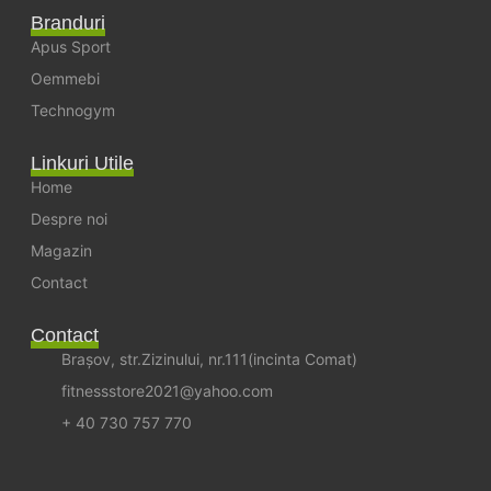
Branduri
Apus Sport
Oemmebi
Technogym
Linkuri Utile
Home
Despre noi
Magazin
Contact
Contact
Brașov, str.Zizinului, nr.111(incinta Comat)
fitnessstore2021@yahoo.com
+ 40 730 757 770