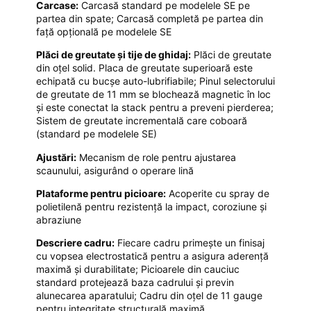
Carcase:
Carcasă standard pe modelele SE pe
partea din spate; Carcasă completă pe partea din
față opțională pe modelele SE
Plăci de greutate și tije de ghidaj:
Plăci de greutate
din oțel solid. Placa de greutate superioară este
echipată cu bucșe auto-lubrifiabile; Pinul selectorului
de greutate de 11 mm se blochează magnetic în loc
și este conectat la stack pentru a preveni pierderea;
Sistem de greutate incrementală care coboară
(standard pe modelele SE)
Ajustări:
Mecanism de role pentru ajustarea
scaunului, asigurând o operare lină
Plataforme pentru picioare:
Acoperite cu spray de
polietilenă pentru rezistență la impact, coroziune și
abraziune
Descriere cadru:
Fiecare cadru primește un finisaj
cu vopsea electrostatică pentru a asigura aderență
maximă și durabilitate; Picioarele din cauciuc
standard protejează baza cadrului și previn
alunecarea aparatului; Cadru din oțel de 11 gauge
pentru integritate structurală maximă