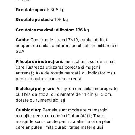
Greutate aparat:
308 kg
Greutate pe stack:
195 kg
Greutatea maximă utilizator:
136 kg
Cablu:
Construcție strand 7×19, cablu lubrifiat,
acoperit cu nailon conform specificațiilor militare ale
SUA
Plăcuțe de instrucțiuni:
Instrucțiuni ușor de urmat
care ilustrează utilizarea corectă și mușchii
antrenați; Axa de rotație marcată cu indicator roșu
pentru a ajuta la alinierea corectă
Bielete și pully-uri:
Pulley-uri din nailon impregnate
cu fibră de sticlă, cu diametre de 11 cm și 15 cm,
dotate cu rulmenți sigilați
Cushioning:
Pernele sunt modelate cu margini
rotunjite pentru un confort îmbunătățit; Toate
marginile sunt cusute pentru a elimina orice pliuri
care ar putea limita durabilitatea materialului