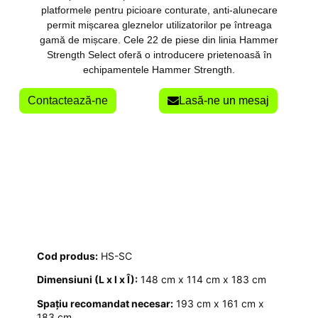
platformele pentru picioare conturate, anti-alunecare
permit mișcarea gleznelor utilizatorilor pe întreaga
gamă de mișcare. Cele 22 de piese din linia Hammer
Strength Select oferă o introducere prietenoasă în
echipamentele Hammer Strength.
Contactează-ne
Lasă-ne un mesaj
Cod produs:
HS-SC
Dimensiuni (L x l x Î):
148 cm x 114 cm x 183 cm
Spațiu recomandat necesar:
193 cm x 161 cm x
183 cm