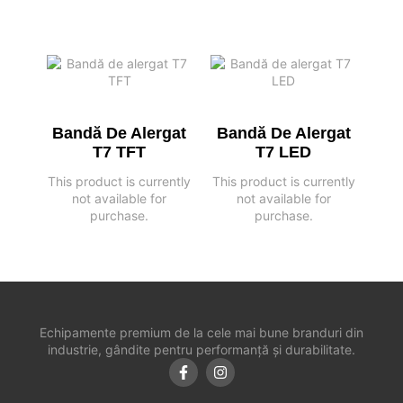
Bandă De Alergat
Bandă De Alergat
T7 TFT
T7 LED
This product is currently
This product is currently
not available for
not available for
purchase.
purchase.
Echipamente premium de la cele mai bune branduri din
industrie, gândite pentru performanță și durabilitate.