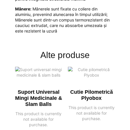
Mânere:
Mânerele sunt fixate cu coliere din
aluminiu, prevenind alunecarea în timpul utilizării;
Mânerele sunt dintr-un compus termorezistent din
cauciuc extrudat, care nu absoarbe umezeala și
este rezistent la uzură
Alte produse
Suport Universal
Cutie Pilometrică
Mingi Medicinale &
Plyobox
Slam Balls
This product is currently
not available for
This product is currently
purchase.
not available for
purchase.