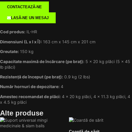
CONTACTEAZĂ-NE
LASĂ-NE UN MESAJ
Cod produs:
IL-HR
Dimensiuni (L x l x Î):
163 cm x 145 cm x 201 cm
Greutate:
150 kg
Capacitate maximă de încărcare (pe braț):
5 x 20 kg plăci (5 x 45
lb plăci)
Rezistență de început (pe braț):
0.9 kg (2 lbs)
Număr hornuri de depozitare:
4
Amestec recomandat de plăci:
4 x 20 kg plăci, 4 x 11.3 kg plăci, 4
x 4.5 kg plăci
Alte produse
Coardă de sărit