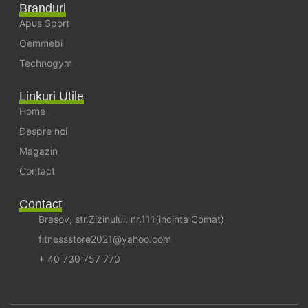
Branduri
Apus Sport
Oemmebi
Technogym
Linkuri Utile
Home
Despre noi
Magazin
Contact
Contact
Brașov, str.Zizinului, nr.111(incinta Comat)
fitnessstore2021@yahoo.com
+ 40 730 757 770