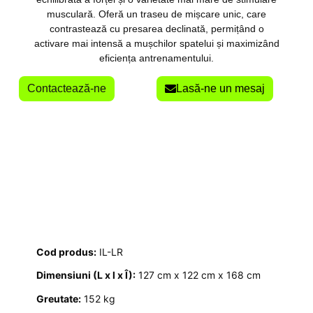
musculară. Oferă un traseu de mișcare unic, care
contrastează cu presarea declinată, permițând o
activare mai intensă a mușchilor spatelui și maximizând
eficiența antrenamentului.
Contactează-ne
Lasă-ne un mesaj
Cod produs:
IL-LR
Dimensiuni (L x l x Î):
127 cm x 122 cm x 168 cm
Greutate:
152 kg