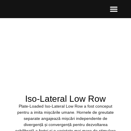
Iso-Lateral Low Row
Plate-Loaded Iso-Lateral Low Row a fost conceput
pentru a imita mișcările umane. Hornele de greutate
separate angajează mișcări independente de
divergență și convergență pentru dezvoltarea
echilibrată a forței și o varietate mai mare de stimulare