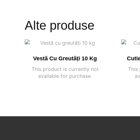
Alte produse
Vestă Cu Greutăți 10 Kg
Cuti
This product is currently not
This 
available for purchase.
av