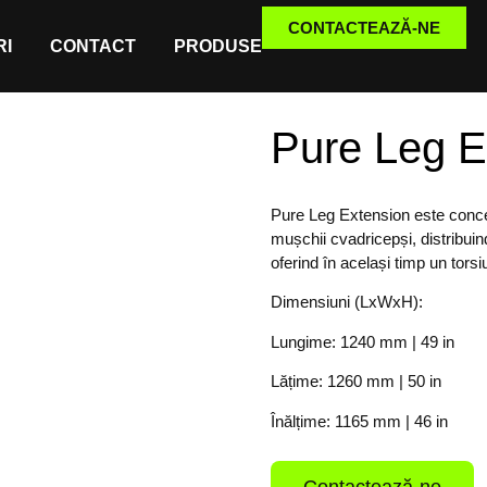
CONTACTEAZĂ-NE
I
CONTACT
PRODUSE
Pure Leg E
Pure Leg Extension este conce
mușchii cvadricepși, distribuin
oferind în același timp un tor
Dimensiuni (LxWxH):
Lungime: 1240 mm | 49 in
Lățime: 1260 mm | 50 in
Înălțime: 1165 mm | 46 in
Contactează-ne