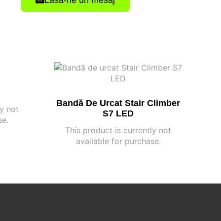
Bandă De Urcat Stair Climber
ly not
S7 LED
se.
This product is currently not
available for purchase.