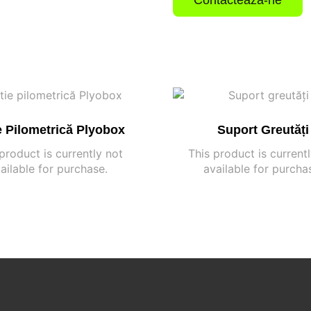
e Pilometrică Plyobox
Suport Greutăți
product is currently not
This product is current
ailable for purchase.
available for purcha