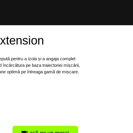
xtension
pută pentru a izola și a angaja complet
d încărcătura pe baza traiectoriei mișcării,
siune optimă pe întreaga gamă de mișcare.
Lasă-ne un mesaj