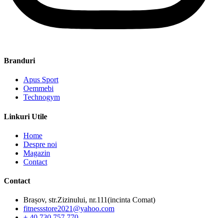
Branduri
Apus Sport
Oemmebi
Technogym
Linkuri Utile
Home
Despre noi
Magazin
Contact
Contact
Brașov, str.Zizinului, nr.111(incinta Comat)
fitnessstore2021@yahoo.com
+ 40 730 757 770