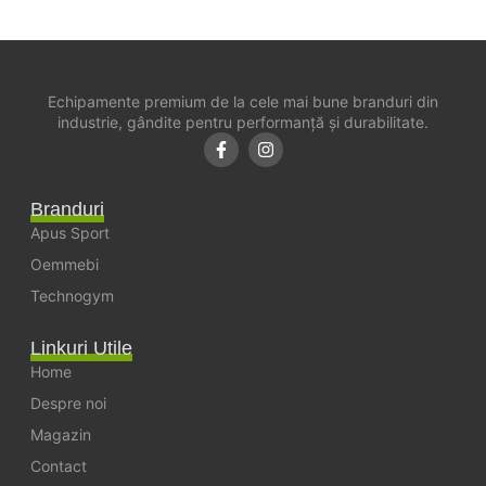
Echipamente premium de la cele mai bune branduri din
industrie, gândite pentru performanță și durabilitate.
Branduri
Apus Sport
Oemmebi
Technogym
Linkuri Utile
Home
Despre noi
Magazin
Contact