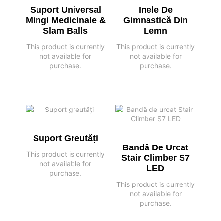
Suport Universal
Inele De
Mingi Medicinale &
Gimnastică Din
Slam Balls
Lemn
This product is currently
This product is currently
not available for
not available for
purchase.
purchase.
Suport Greutăți
Bandă De Urcat
This product is currently
Stair Climber S7
not available for
LED
purchase.
This product is currently
not available for
purchase.