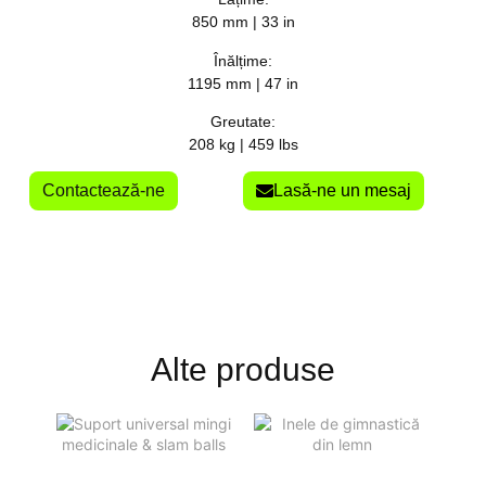
850 mm | 33 in
Înălțime:
1195 mm | 47 in
Greutate:
208 kg | 459 lbs
Contactează-ne
Lasă-ne un mesaj
Alte produse