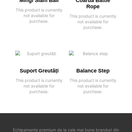
Mingi Slam Ball
Coarda Battle
Rope
This product is currently
not available for
This product is currently
purchase.
not available for
purchase.
Suport Greutăți
Balance Step
This product is currently
This product is currently
not available for
not available for
purchase.
purchase.
Echipamente premium de la cele mai bune branduri din