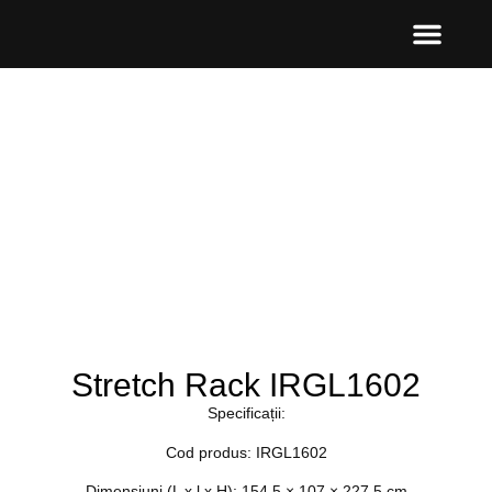
Stretch Rack IRGL1602
Specificații:
Cod produs: IRGL1602
Dimensiuni (L x l x H): 154,5 × 107 × 227,5 cm