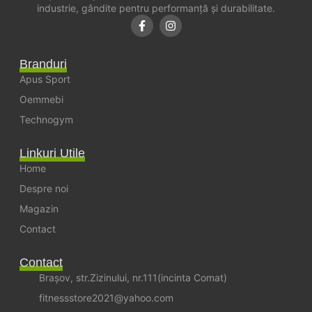
industrie, gândite pentru performanță și durabilitate.
Branduri
Apus Sport
Oemmebi
Technogym
Linkuri Utile
Home
Despre noi
Magazin
Contact
Contact
Brașov, str.Zizinului, nr.111(incinta Comat)
fitnessstore2021@yahoo.com