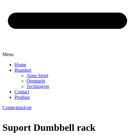
Menu
Home
Branduri
Apus Sport
Oemmebi
Technogym
Contact
Produse
Contactează-ne
Suport Dumbbell rack