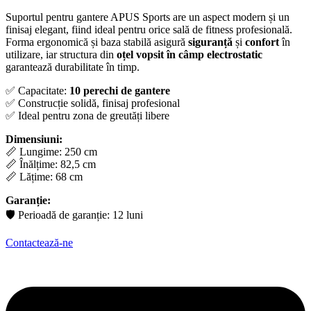
Suportul pentru gantere APUS Sports are un aspect modern și un
finisaj elegant, fiind ideal pentru orice sală de fitness profesională.
Forma ergonomică și baza stabilă asigură
siguranță
și
confort
în
utilizare, iar structura din
oțel vopsit în câmp electrostatic
garantează durabilitate în timp.
✅ Capacitate:
10 perechi de gantere
✅ Construcție solidă, finisaj profesional
✅ Ideal pentru zona de greutăți libere
Dimensiuni:
📏 Lungime: 250 cm
📏 Înălțime: 82,5 cm
📏 Lățime: 68 cm
Garanție:
🛡 Perioadă de garanție: 12 luni
Contactează-ne